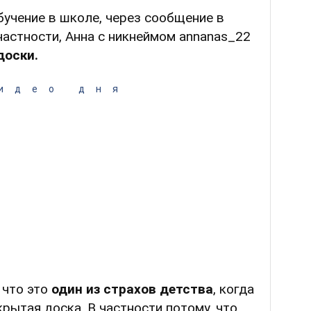
учение в школе, через сообщение в
 частности, Анна с никнеймом annanas_22
доски.
идео дня
 что это
один из страхов детства
, когда
крытая доска. В частности потому, что