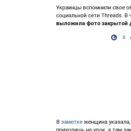
Украинцы вспомнили свое об
социальной сети Тhreads. В
выложила фото закрытой 
В
В
заметке
женщина указала,
приходишь на урок, а там за