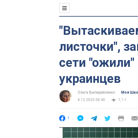
"Вытаскивае
листочки", за
сети "ожили"
украинцев
Ольга Выпирайленко
Моя Шк
8.12.2025 08:40
1,1 т.
1