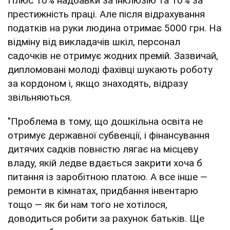
Плюс 10% надбавки за інклюзію та 10% за
престижність праці. Але після відрахування
податків на руки людина отримає 5000 грн. На
відміну від викладачів шкіл, персонал
садочків не отримує жодних премій. Зазвичай,
дипломовані молоді фахівці шукають роботу
за кордоном і, якщо знаходять, відразу
звільняються.
"Проблема в тому, що дошкільна освіта не
отримує державної субвенції, і фінансування
дитячих садків повністю лягає на місцеву
владу, якій ледве вдається закрити хоча б
питання із заробітною платою. А все інше —
ремонти в кімнатах, придбання інвентарю
тощо — як би нам того не хотілося,
доводиться робити за рахунок батьків. Ще