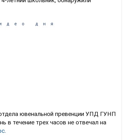
14-летний школьник, обнаружили
идео дня
 отдела ювенальной превенции УПД ГУНП
нь в течение трех часов не отвечал на
рс.