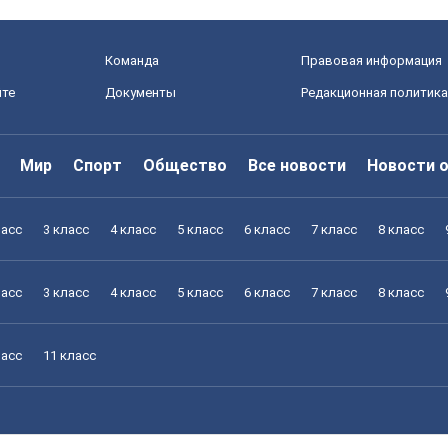
Команда
Правовая информация
йте
Документы
Редакционная политика
Мир
Спорт
Общество
Все новости
Новости 
ласс
3 класс
4 класс
5 класс
6 класс
7 класс
8 класс
ласс
3 класс
4 класс
5 класс
6 класс
7 класс
8 класс
ласс
11 класс