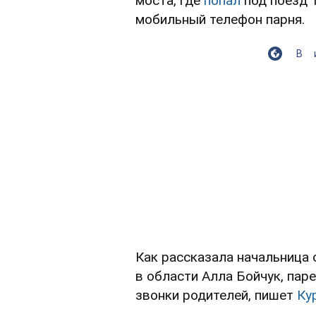
моста, где
попал
под поезд 
мобильный телефон парня.
В
Как рассказала начальница
в области Алла Бойчук, паре
звонки родителей, пишет
Ку