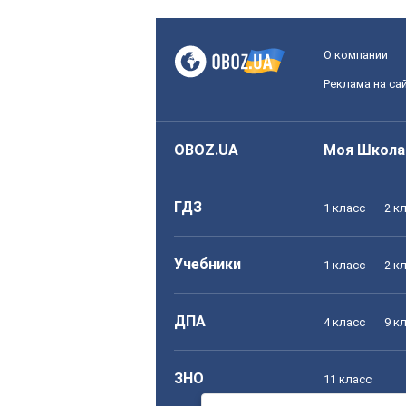
О компании
Реклама на са
OBOZ.UA
Моя Школа
ГДЗ
1 класс
2 к
Учебники
1 класс
2 к
ДПА
4 класс
9 к
ЗНО
11 класс