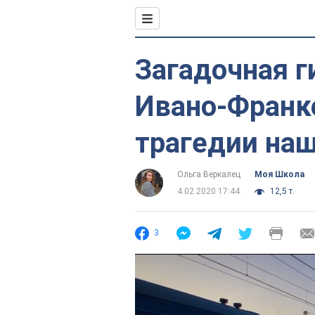
Загадочная г
Ивано-Франко
трагедии на
Ольга Веркалец
Моя Школа
4.02.2020 17:44
12,5 т.
3