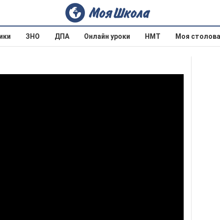
ики
ЗНО
ДПА
Онлайн уроки
НМТ
Моя столов