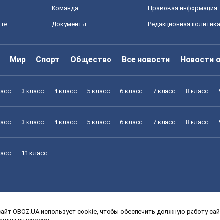
Команда
Правовая информация
йте
Документы
Редакционная политика
Мир
Спорт
Общество
Все новости
Новости 
ласс
3 класс
4 класс
5 класс
6 класс
7 класс
8 класс
ласс
3 класс
4 класс
5 класс
6 класс
7 класс
8 класс
ласс
11 класс
айт OBOZ.UA использует cookie, чтобы обеспечить должную работу сайт
ласс
3 класс
4 класс
5 класс
6 класс
7 класс
8 класс
вашим интересам.