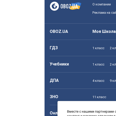
О компании
Реклама на са
OBOZ.UA
Моя Школа
ГДЗ
1 класс
2 к
Учебники
1 класс
2 к
ДПА
4 класс
9 к
ЗНО
11 класс
Вместе с нашими партнерами с
Онлайн уроки
1 класс
2 к
контент и реклама отвечали 