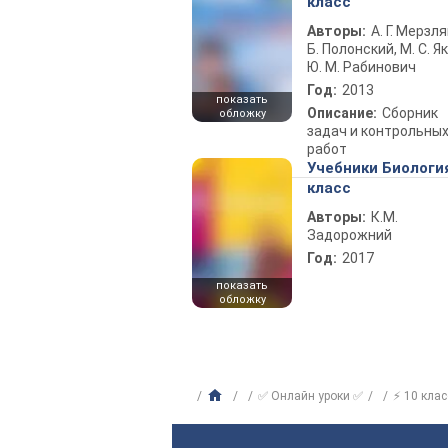
класс
Авторы:
А. Г. Мерзля
Б. Полонский, М. С. Як
Ю. М. Рабинович
Год:
2013
показать
Описание:
Сборник
обложку
задач и контрольны
работ
Учебники Биологи
класс
Авторы:
К.М.
Задорожний
Год:
2017
показать
обложку
✅ Онлайн уроки ✅
⚡ 10 клас