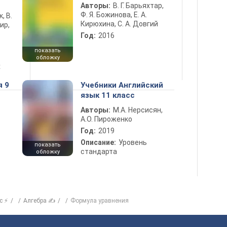
Авторы:
В. Г. Барьяхтар,
Ф. Я. Божинова, Е. А.
к, В.
Кирюхина, С. А. Довгий
ир,
Год:
2016
показать
обложку
х
я 9
Учебники Английский
язык 11 класс
Авторы:
М.А. Нерсисян,
А.О. Пироженко
Год:
2019
Описание:
Уровень
показать
стандарта
обложку
с ⚡
Алгебра ✍
Формула уравнения