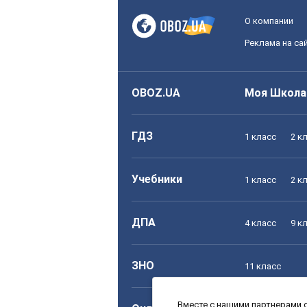
О компании
Реклама на са
OBOZ.UA
Моя Школа
ГДЗ
1 класс
2 к
Учебники
1 класс
2 к
ДПА
4 класс
9 к
ЗНО
11 класс
Вместе с нашими партнерами с