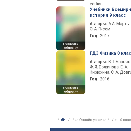
edition
Учебники Всемир
история 9 класс
Авторы:
А.А. Марты
О. А. Гисем
Год:
2017
показать
обложку
ГДЗ Физика 8 кла
Авторы:
В. Г. Барьях
Ф. Я. Божинова, Е. А.
Кирюхина, С. А. Довг
Год:
2016
показать
обложку
✅ Онлайн уроки ✅
⚡ 10 клас