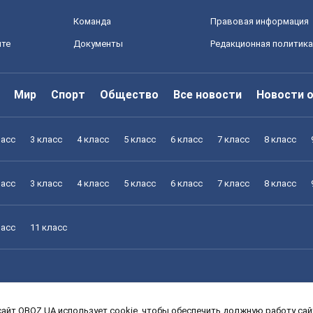
Команда
Правовая информация
йте
Документы
Редакционная политика
Мир
Спорт
Общество
Все новости
Новости 
ласс
3 класс
4 класс
5 класс
6 класс
7 класс
8 класс
ласс
3 класс
4 класс
5 класс
6 класс
7 класс
8 класс
ласс
11 класс
айт OBOZ.UA использует cookie, чтобы обеспечить должную работу сайт