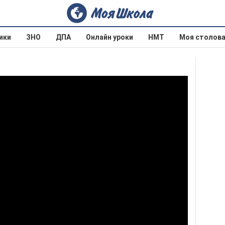
ики
ЗНО
ДПА
Онлайн уроки
НМТ
Моя столов