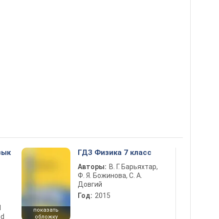
зык
ГДЗ Физика 7 класс
Авторы:
В. Г. Барьяхтар,
Ф. Я. Божинова, С. А.
Довгий
Год:
2015
d
показать
nd
обложку