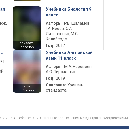
ная
Учебники Биология 9
класс
нюк,
Авторы:
Р.В. Шаламов,
Г.А. Носов, О.А.
Литовченко, М.С.
Калиберда
показать
Год:
2017
обложку
сс
Учебники Английский
язык 11 класс
тар,
Авторы:
М.А. Нерсисян,
ий
А.О. Пироженко
Год:
2019
Описание:
Уровень
показать
стандарта
обложку
с ⚡
Алгебра ✍
Основные соотношения между тригонометрическими