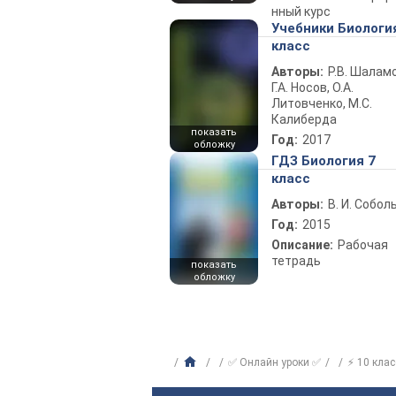
нный курс
Учебники Биологи
класс
Авторы:
Р.В. Шаламо
Г.А. Носов, О.А.
Литовченко, М.С.
Калиберда
показать
Год:
2017
обложку
ГДЗ Биология 7
класс
Авторы:
В. И. Собол
Год:
2015
Описание:
Рабочая
тетрадь
показать
обложку
✅ Онлайн уроки ✅
⚡ 10 клас