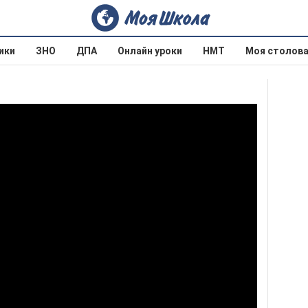
ики
ЗНО
ДПА
Онлайн уроки
НМТ
Моя столов