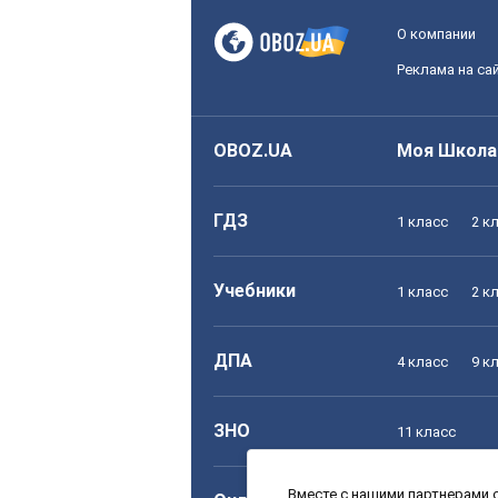
О компании
Реклама на са
OBOZ.UA
Моя Школа
ГДЗ
1 класс
2 к
Учебники
1 класс
2 к
ДПА
4 класс
9 к
ЗНО
11 класс
Вместе с нашими партнерами с