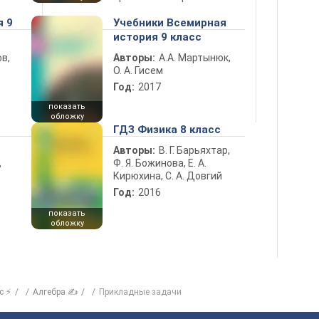
я 9
Учебники Всемирная
история 9 класс
в,
Авторы:
А.А. Мартынюк,
О. А. Гисем
Год:
2017
показать
обложку
ГДЗ Физика 8 класс
Авторы:
В. Г. Барьяхтар,
Ф. Я. Божинова, Е. А.
ь
Кирюхина, С. А. Довгий
Год:
2016
показать
обложку
с ⚡
Алгебра ✍
Прикладные задачи