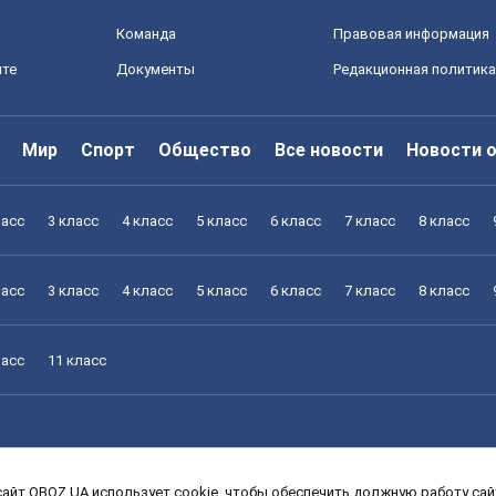
Команда
Правовая информация
йте
Документы
Редакционная политика
Мир
Спорт
Общество
Все новости
Новости 
ласс
3 класс
4 класс
5 класс
6 класс
7 класс
8 класс
ласс
3 класс
4 класс
5 класс
6 класс
7 класс
8 класс
ласс
11 класс
айт OBOZ.UA использует cookie, чтобы обеспечить должную работу сайт