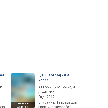
ная
ГДЗ География 9
класс
 И.
Авторы:
В. М. Бойко, И.
Л. Дитчук
Год:
2017
Описание:
Тетрадь для
показать
ова
практических работ
обложку