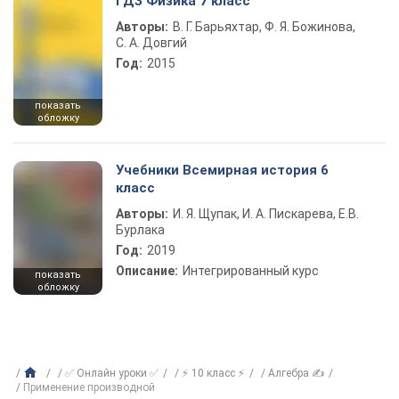
ГДЗ Физика 7 класс
Авторы:
В. Г. Барьяхтар, Ф. Я. Божинова,
С. А. Довгий
Год:
2015
показать
обложку
Учебники Всемирная история 6
класс
Авторы:
И. Я. Щупак, И. А. Пискарева, Е.В.
Бурлака
Год:
2019
Описание:
Интегрированный курс
показать
обложку
✅ Онлайн уроки ✅
⚡ 10 класс ⚡
Алгебра ✍
Применение производной