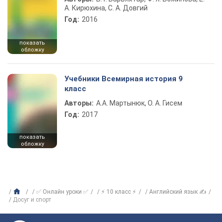
А. Кирюхина, С. А. Довгий
Год:
2016
показать
обложку
Учебники Всемирная история 9
класс
Авторы:
А.А. Мартынюк, О. А. Гисем
Год:
2017
показать
обложку
✅ Онлайн уроки ✅
⚡ 10 класс ⚡
Английский язык ✍
Досуг и спорт