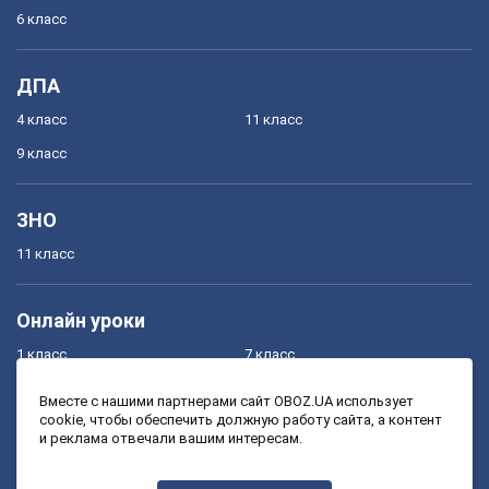
6 класс
ДПА
4 класс
11 класс
9 класс
ЗНО
11 класс
Онлайн уроки
1 класс
7 класс
2 класс
8 класс
Вместе с нашими партнерами сайт OBOZ.UA использует
cookie, чтобы обеспечить должную работу сайта, а контент
3 класс
9 класс
и реклама отвечали вашим интересам.
4 класс
10 класс