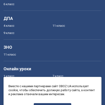
6 класс
ДПА
4 класс
11 класс
9 класс
ЗНО
11 класс
Онлайн уроки
1 класс
7 класс
2 класс
8 класс
Вместе с нашими партнерами сайт OBOZ.UA использует
cookie, чтобы обеспечить должную работу сайта, а контент
3 класс
9 класс
и реклама отвечали вашим интересам.
4 класс
10 класс