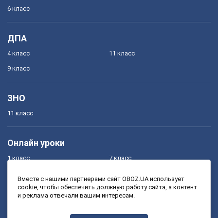
6 класс
ДПА
4 класс
11 класс
9 класс
ЗНО
11 класс
Онлайн уроки
1 класс
7 класс
2 класс
8 класс
Вместе с нашими партнерами сайт OBOZ.UA использует
cookie, чтобы обеспечить должную работу сайта, а контент
3 класс
9 класс
и реклама отвечали вашим интересам.
4 класс
10 класс