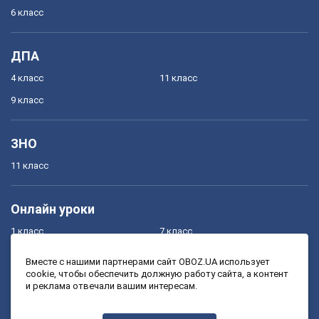
6 класс
ДПА
4 класс
11 класс
9 класс
ЗНО
11 класс
Онлайн уроки
1 класс
7 класс
2 класс
8 класс
Вместе с нашими партнерами сайт OBOZ.UA использует
cookie, чтобы обеспечить должную работу сайта, а контент
3 класс
9 класс
и реклама отвечали вашим интересам.
4 класс
10 класс