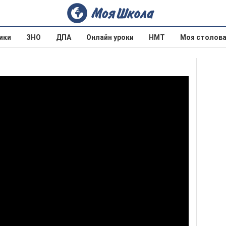
ики
ЗНО
ДПА
Онлайн уроки
НМТ
Моя столов