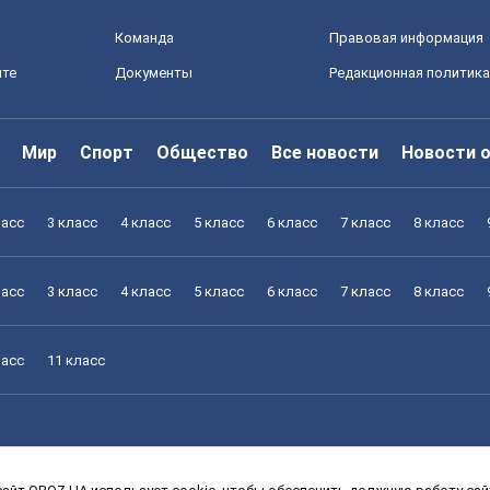
Команда
Правовая информация
йте
Документы
Редакционная политика
Мир
Спорт
Общество
Все новости
Новости 
ласс
3 класс
4 класс
5 класс
6 класс
7 класс
8 класс
ласс
3 класс
4 класс
5 класс
6 класс
7 класс
8 класс
ласс
11 класс