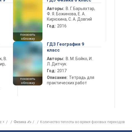
я 9
ГДЗ Физика 8 класс
Авторы:
В. Г. Барьяхтар,
Ф. Я. Божинова, Е. А.
Кирюхина, С. А. Довгий
Год:
2016
показать
обложку
5
ГДЗ География 9
класс
к, В.
Авторы:
В. М. Бойко, И.
ир,
Л. Дитчук
Год:
2017
Описание:
Тетрадь для
показать
практических работ
обложку
х
с ⚡
Физика ✍
Количество теплоты во время фазовых переходов