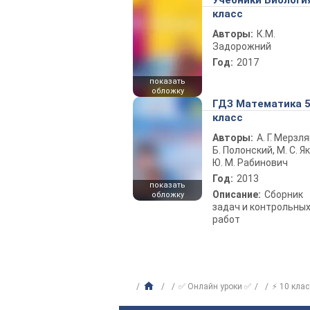
Учебники Биологи
класс
Авторы:
К.М.
Задорожний
Год:
2017
показать
обложку
ГДЗ Математика 
класс
Авторы:
А. Г. Мерзля
Б. Полонский, М. С. Як
Ю. М. Рабинович
Год:
2013
показать
Описание:
Сборник
обложку
задач и контрольны
работ
✅ Онлайн уроки ✅
⚡ 10 клас