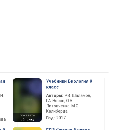
ная
Учебники Биология 9
класс
 И.
Авторы:
Р.В. Шаламов,
Г.А. Носов, О.А.
Литовченко, М.С.
Калиберда
показать
Год:
2017
ова
обложку