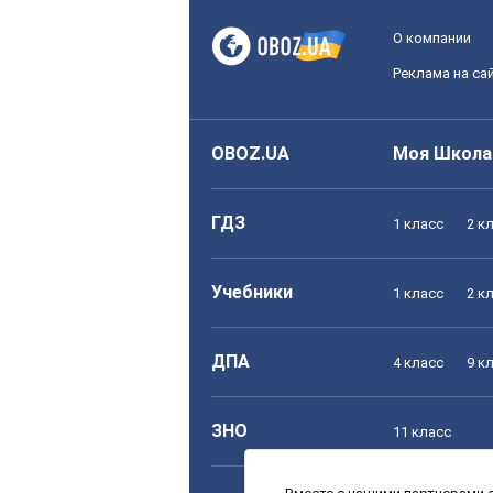
О компании
Реклама на са
OBOZ.UA
Моя Школа
ГДЗ
1 класс
2 к
Учебники
1 класс
2 к
ДПА
4 класс
9 к
ЗНО
11 класс