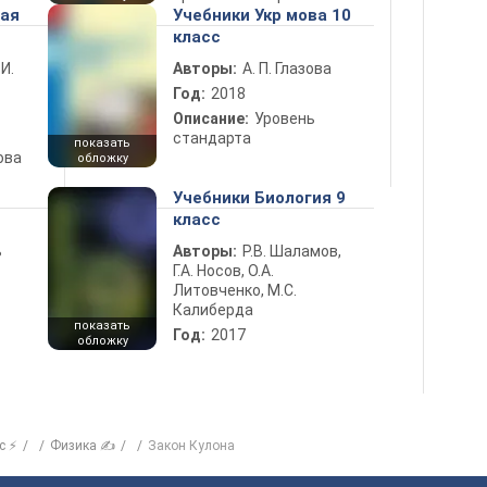
ная
Учебники Укр мова 10
класс
 И.
Авторы:
А. П. Глазова
Год:
2018
Описание:
Уровень
стандарта
показать
ова
обложку
Учебники Биология 9
класс
ь
Авторы:
Р.В. Шаламов,
Г.А. Носов, О.А.
Литовченко, М.С.
Калиберда
показать
Год:
2017
обложку
с ⚡
Физика ✍
Закон Кулона