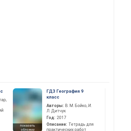
сс
ГДЗ География 9
класс
тар,
Авторы:
В. М. Бойко, И.
ий
Л. Дитчук
Год:
2017
Описание:
Тетрадь для
показать
практических работ
обложку