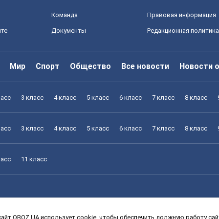
Команда
Правовая информация
йте
Документы
Редакционная политика
Мир
Спорт
Общество
Все новости
Новости 
ласс
3 класс
4 класс
5 класс
6 класс
7 класс
8 класс
ласс
3 класс
4 класс
5 класс
6 класс
7 класс
8 класс
ласс
11 класс
айт OBOZ.UA использует cookie, чтобы обеспечить должную работу сайт