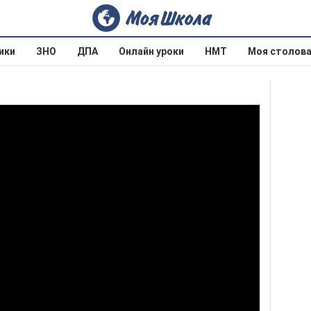
ики
ЗНО
ДПА
Онлайн уроки
НМТ
Моя столов