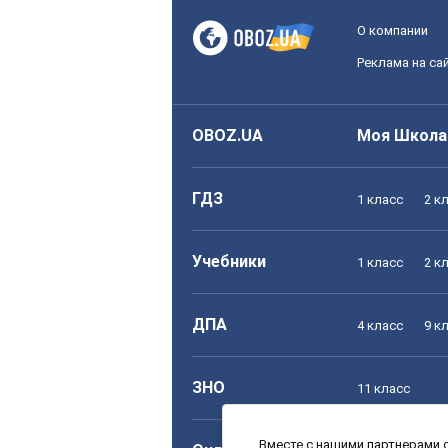
О компании
Реклама на са
OBOZ.UA
Моя Школа
ГДЗ
1 класс
2 к
Учебники
1 класс
2 к
ДПА
4 класс
9 к
ЗНО
11 класс
Вместе с нашими партнерами с