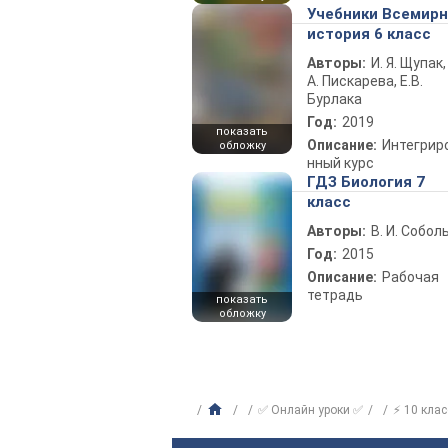
Учебники Всемир
история 6 класс
Авторы:
И. Я. Щупак,
А. Пискарева, Е.В.
Бурлака
Год:
2019
показать
Описание:
Интегрир
обложку
нный курс
ГДЗ Биология 7
класс
Авторы:
В. И. Собол
Год:
2015
Описание:
Рабочая
тетрадь
показать
обложку
✅ Онлайн уроки ✅
⚡ 10 клас