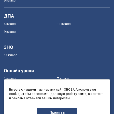
6 класс
ДПА
4 класс
11 класс
9 класс
ЗНО
11 класс
Онлайн уроки
1 класс
7 класс
2 класс
8 класс
Вместе с нашими партнерами сайт OBOZ.UA использует
cookie, чтобы обеспечить должную работу сайта, а контент
3 класс
9 класс
и реклама отвечали вашим интересам.
4 класс
10 класс
5 класс
11 класс
Принять