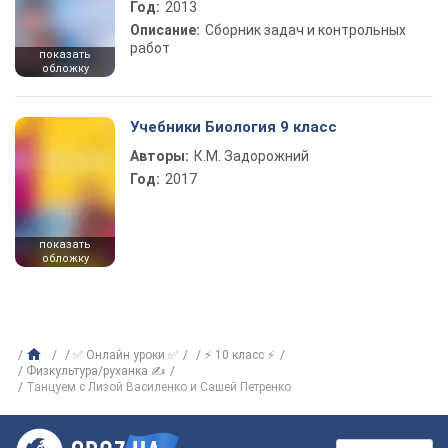
Год:
2013
Описание:
Сборник задач и контрольных
работ
показать
обложку
Учебники Биология 9 класс
Авторы:
К.М. Задорожний
Год:
2017
показать
обложку
✅ Онлайн уроки ✅
⚡ 10 класс ⚡
Физкультура/руханка ✍
Танцуем с Лизой Василенко и Сашей Петренко