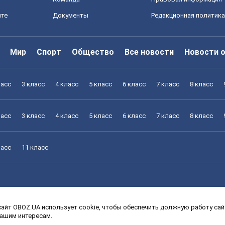
йте
Документы
Редакционная политика
Мир
Спорт
Общество
Все новости
Новости 
ласс
3 класс
4 класс
5 класс
6 класс
7 класс
8 класс
ласс
3 класс
4 класс
5 класс
6 класс
7 класс
8 класс
ласс
11 класс
айт OBOZ.UA использует cookie, чтобы обеспечить должную работу сайт
ласс
3 класс
4 класс
5 класс
6 класс
7 класс
8 класс
вашим интересам.