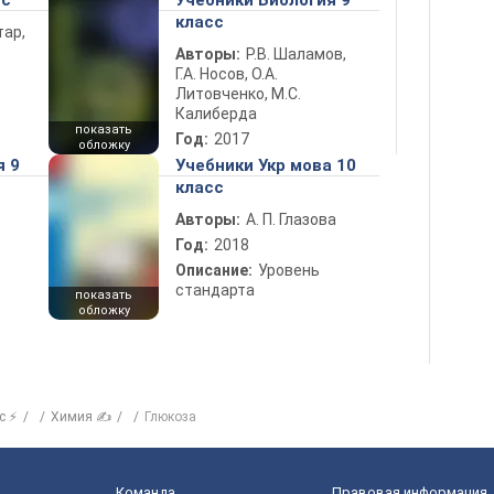
сс
Учебники Биология 9
класс
тар,
Авторы:
Р.В. Шаламов,
Г.А. Носов, О.А.
Литовченко, М.С.
Калиберда
показать
Год:
2017
обложку
я 9
Учебники Укр мова 10
класс
Авторы:
А. П. Глазова
Год:
2018
Описание:
Уровень
стандарта
показать
обложку
с ⚡
Химия ✍
Глюкоза
Команда
Правовая информация