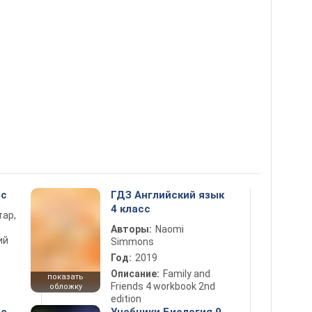
сс
ГДЗ Английский язык
4 класс
тар,
Авторы:
Naomi
ий
Simmons
Год:
2019
Описание:
Family and
показать
Friends 4 workbook 2nd
обложку
edition