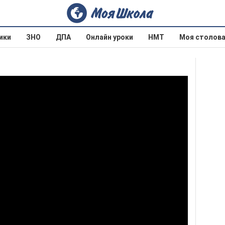
ики
ЗНО
ДПА
Онлайн уроки
НМТ
Моя столов