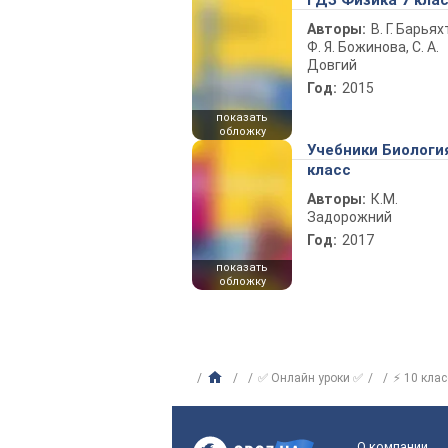
ГДЗ Физика 7 кла
Авторы:
В. Г. Барьях
Ф. Я. Божинова, С. А.
Довгий
Год:
2015
показать
обложку
Учебники Биологи
класс
Авторы:
К.М.
Задорожний
Год:
2017
показать
обложку
✅ Онлайн уроки ✅
⚡ 10 клас
О компании