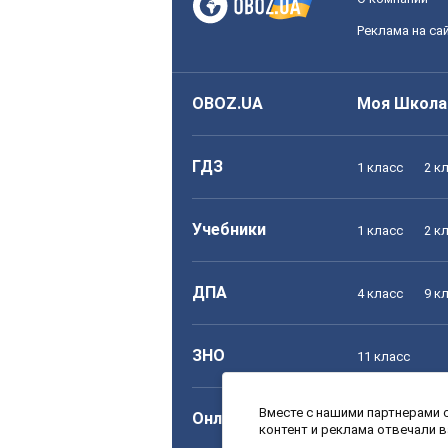
Реклама на са
OBOZ.UA
Моя Школа
ГДЗ
1 класс
2 к
Учебники
1 класс
2 к
ДПА
4 класс
9 к
ЗНО
11 класс
Вместе с нашими партнерами с
Онлайн уроки
1 класс
2 к
контент и реклама отвечали 