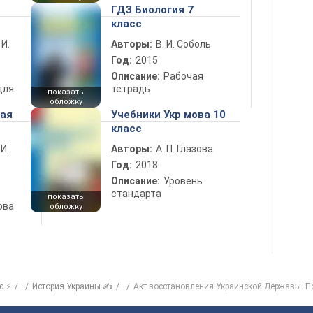
ГДЗ Биология 7
класс
 И.
Авторы:
В. И. Соболь
Год:
2015
Описание:
Рабочая
для
тетрадь
показать
обложку
ная
Учебники Укр мова 10
класс
 И.
Авторы:
А. П. Глазова
Год:
2018
Описание:
Уровень
стандарта
показать
ова
обложку
с ⚡
История Украины ✍
Акт восстановления Украинской Державы. П