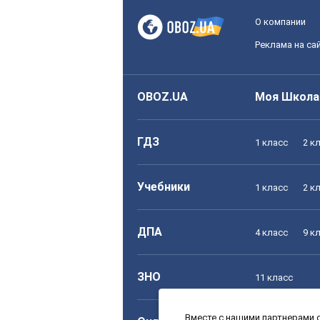
О компании
Реклама на са
OBOZ.UA
Моя Школа
ГДЗ
1 класс
2 к
Учебники
1 класс
2 к
ДПА
4 класс
9 к
ЗНО
11 класс
Вместе с нашими партнерами с