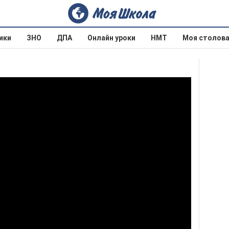
ики
ЗНО
ДПА
Онлайн уроки
НМТ
Моя столов