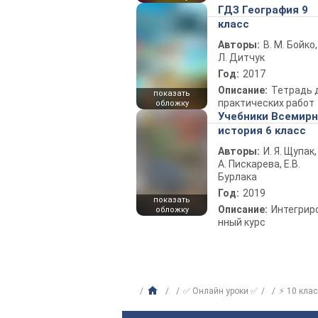
ГДЗ География 9
класс
Авторы:
В. М. Бойко,
Л. Дитчук
Год:
2017
Описание:
Тетрадь 
показать
практических работ
обложку
Учебники Всемир
история 6 класс
Авторы:
И. Я. Щупак,
А. Пискарева, Е.В.
Бурлака
Год:
2019
показать
Описание:
Интегрир
обложку
нный курс
✅ Онлайн уроки ✅
⚡ 10 клас