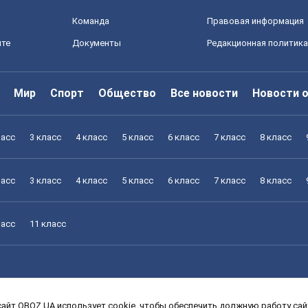
Команда
Правовая информация
йте
Документы
Редакционная политика
Мир
Спорт
Общество
Все новости
Новости 
ласс
3 класс
4 класс
5 класс
6 класс
7 класс
8 класс
ласс
3 класс
4 класс
5 класс
6 класс
7 класс
8 класс
ласс
11 класс
айт OBOZ.UA использует cookie, чтобы обеспечить должную работу сайт