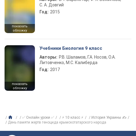
С. А. Довгий
Год:
2015
показать
обложку
Учебники Биология 9 класс
Авторы:
Р.В. Шаламов, Г.А. Носов, О.А.
Литовченко, М.С. Калиберда
Год:
2017
показать
обложку
✅ Онлайн уроки ✅
⚡ 10 класс ⚡
История Украины ✍
День памяти жертв геноцида крымскотатарского народа