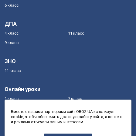
6 класс
ДПА
4 класс
11 класс
9 класс
ЗНО
11 класс
Онлайн уроки
1 класс
7 класс
2 класс
8 класс
Вместе с нашими партнерами сайт OBOZ.UA использует
cookie, чтобы обеспечить должную работу сайта, а контент
3 класс
9 класс
и реклама отвечали вашим интересам.
4 класс
10 класс