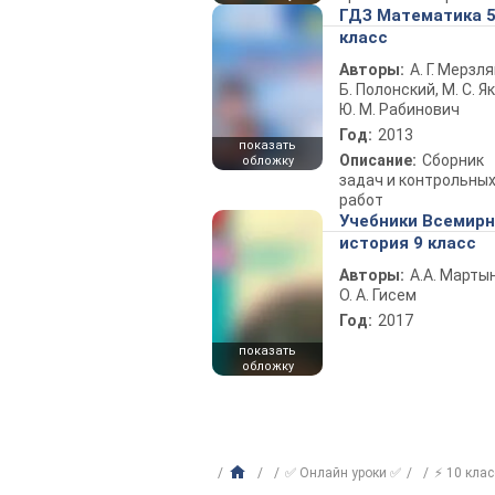
ГДЗ Математика 
класс
Авторы:
А. Г. Мерзля
Б. Полонский, М. С. Як
Ю. М. Рабинович
Год:
2013
показать
Описание:
Сборник
обложку
задач и контрольны
работ
Учебники Всемир
история 9 класс
Авторы:
А.А. Марты
О. А. Гисем
Год:
2017
показать
обложку
✅ Онлайн уроки ✅
⚡ 10 клас