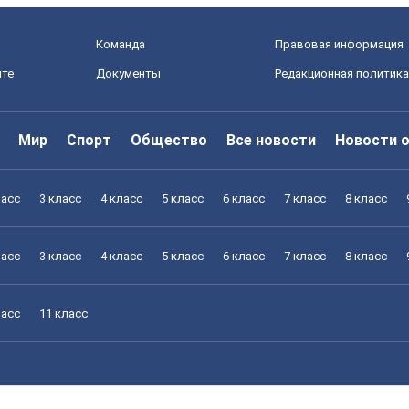
Команда
Правовая информация
йте
Документы
Редакционная политика
Мир
Спорт
Общество
Все новости
Новости 
ласс
3 класс
4 класс
5 класс
6 класс
7 класс
8 класс
ласс
3 класс
4 класс
5 класс
6 класс
7 класс
8 класс
ласс
11 класс