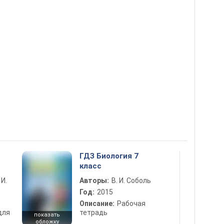
ГДЗ Биология 7
класс
 И.
Авторы:
В. И. Соболь
Год:
2015
Описание:
Рабочая
для
тетрадь
показать
обложку