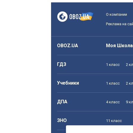
О компании
Реклама на са
OBOZ.UA
Моя Школа
ГДЗ
1 класс
2 к
Учебники
1 класс
2 к
ДПА
4 класс
9 к
ЗНО
11 класс