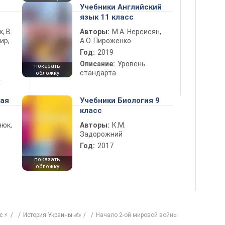
5
Учебники Английский
язык 11 класс
к, В.
Авторы:
М.А. Нерсисян,
ир,
А.О. Пироженко
Год:
2019
Описание:
Уровень
показать
стандарта
обложку
х
ная
Учебники Биология 9
класс
нюк,
Авторы:
К.М.
Задорожний
Год:
2017
показать
обложку
с ⚡
История Украины ✍
Начало 2-ой мировой войны