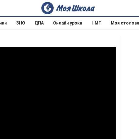
ики
ЗНО
ДПА
Онлайн уроки
НМТ
Моя столов