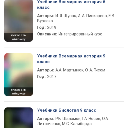
Учебники Всемирная история 6
класс
Авторы:
И. Я. Щупак, И. А. Пискарева, Е.В.
Бурлака
Год:
2019
Описание:
Интегрированный курс
показать
обложку
Учебники Всемирная история 9
класс
Авторы:
А.А. Мартынюк, О. А. Гисем
Год:
2017
показать
обложку
Учебники Биология 9 класс
Авторы:
Р.В. Шаламов, Г.А. Носов, О.А.
Литовченко, М.С. Калиберда