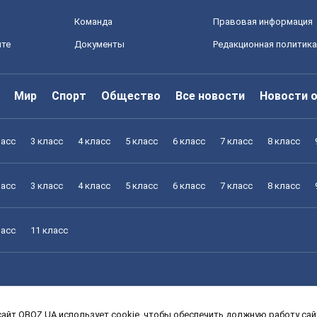
Команда
Правовая информация
йте
Документы
Редакционная политика
Мир
Спорт
Общество
Все новости
Новости 
ласс
3 класс
4 класс
5 класс
6 класс
7 класс
8 класс
ласс
3 класс
4 класс
5 класс
6 класс
7 класс
8 класс
ласс
11 класс
айт OBOZ.UA использует cookie, чтобы обеспечить должную работу сайт