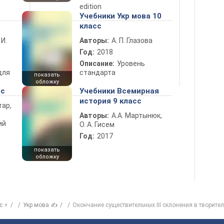
edition
Учебники Укр мова 10
класс
 И.
Авторы:
А. П. Глазова
Год:
2018
Описание:
Уровень
для
стандарта
показать
обложку
сс
Учебники Всемирная
история 9 класс
тар,
Авторы:
А.А. Мартынюк,
ий
О. А. Гисем
Год:
2017
показать
обложку
с ⚡
Укр мова ✍
Окончание существительных ІІІ склонения в творит