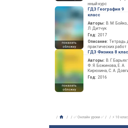
нный курс
ГДЗ География 9
класс
Авторы:
В. М. Бойко,
Л. Дитчук
Год:
2017
Описание:
Тетрадь 
показать
практических работ
обложку
ГДЗ Физика 8 кла
Авторы:
В. Г. Барьях
Ф. Я. Божинова, Е. А.
Кирюхина, С. А. Довг
Год:
2016
показать
обложку
✅ Онлайн уроки ✅
⚡ 10 клас