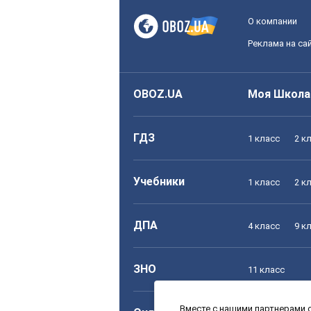
О компании
Реклама на са
OBOZ.UA
Моя Школа
ГДЗ
1 класс
2 к
Учебники
1 класс
2 к
ДПА
4 класс
9 к
ЗНО
11 класс
Вместе с нашими партнерами с