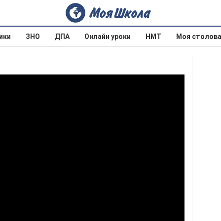
ики
ЗНО
ДПА
Онлайн уроки
НМТ
Моя столов