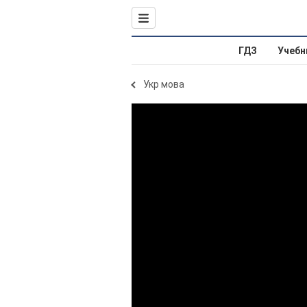
ГДЗ
Учебн
Укр мова