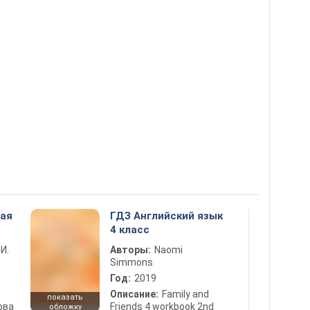
ная
ГДЗ Английский язык
4 класс
 И.
Авторы:
Naomi
Simmons
Год:
2019
Описание:
Family and
показать
ова
Friends 4 workbook 2nd
обложку