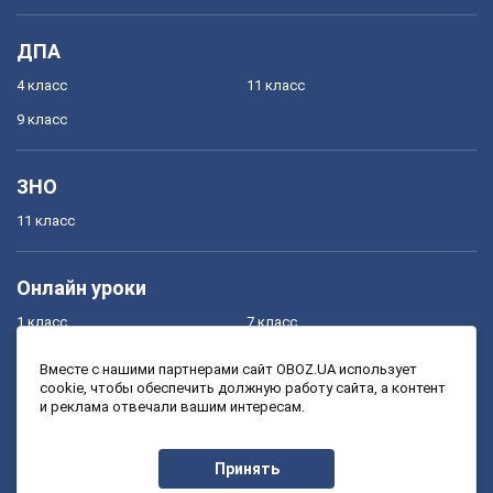
ДПА
4 класс
11 класс
9 класс
ЗНО
11 класс
Онлайн уроки
1 класс
7 класс
2 класс
8 класс
Вместе с нашими партнерами сайт OBOZ.UA использует
cookie, чтобы обеспечить должную работу сайта, а контент
3 класс
9 класс
и реклама отвечали вашим интересам.
4 класс
10 класс
5 класс
11 класс
Принять
6 класс