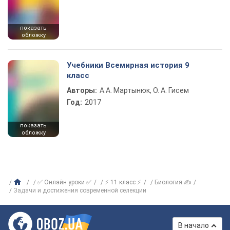
показать
обложку
Учебники Всемирная история 9
класс
Авторы:
А.А. Мартынюк, О. А. Гисем
Год:
2017
показать
обложку
✅ Онлайн уроки ✅
⚡ 11 класс ⚡
Биология ✍
Задачи и достижения современной селекции
В начало