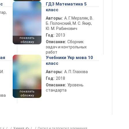
сс
ГДЗ Математика 5
класс
тар,
Авторы:
А. Г. Мерзляк, В.
Б. Полонский, М. С. Якир,
Ю. М. Рабинович
Год:
2013
показать
Описание:
Сборник
обложку
задач и контрольных
работ
ная
Учебники Укр мова 10
класс
 И.
Авторы:
А. П. Глазова
Год:
2018
Описание:
Уровень
стандарта
показать
ова
обложку
с ⚡
Химия ✍
Оксид и гидроксид алюминия