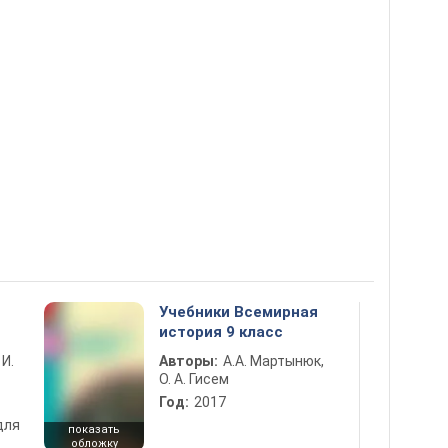
Учебники Всемирная
история 9 класс
 И.
Авторы:
А.А. Мартынюк,
О. А. Гисем
Год:
2017
для
показать
обложку