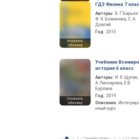
ГДЗ Физика 7 кла
Авторы:
В. Г. Барьях
Ф. Я. Божинова, С. А.
Довгий
Год:
2015
показать
обложку
Учебники Всемир
история 6 класс
Авторы:
И. Я. Щупак,
А. Пискарева, Е.В.
Бурлака
Год:
2019
показать
Описание:
Интегрир
обложку
нный курс
✅ Онлайн уроки ✅
⚡ 11 клас