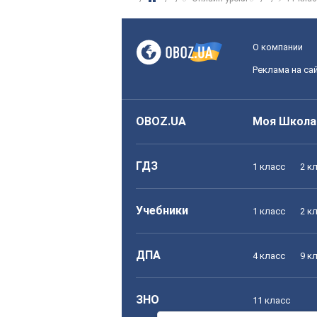
О компании
Реклама на са
OBOZ.UA
Моя Школа
ГДЗ
1 класс
2 к
Учебники
1 класс
2 к
ДПА
4 класс
9 к
ЗНО
11 класс