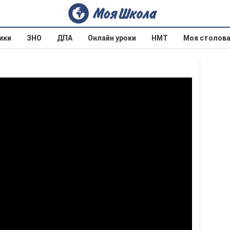
ики
ЗНО
ДПА
Онлайн уроки
НМТ
Моя столов