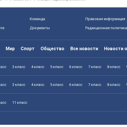
Команда
Правовая информация
йте
Документы
Редакционная политика
Мир
Спорт
Общество
Все новости
Новости 
ласс
3 класс
4 класс
5 класс
6 класс
7 класс
8 класс
ласс
3 класс
4 класс
5 класс
6 класс
7 класс
8 класс
ласс
11 класс