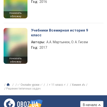
Год:
2016
показать
обложку
Учебники Всемирная история 9
класс
Авторы:
А.А. Мартынюк, О. А. Гисем
Год:
2017
показать
обложку
✅ Онлайн уроки ✅
⚡ 11 класс ⚡
Химия ✍
Решение типичных задач
В начало