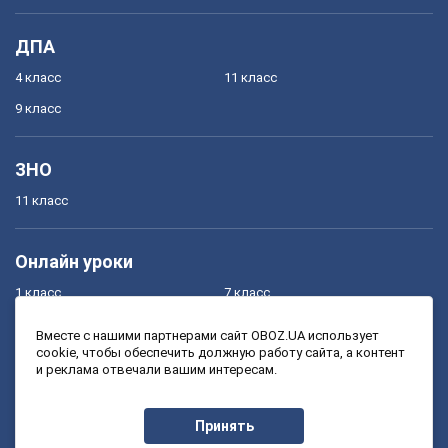
ДПА
4 класс
11 класс
9 класс
ЗНО
11 класс
Онлайн уроки
1 класс
7 класс
2 класс
8 класс
Вместе с нашими партнерами сайт OBOZ.UA использует
cookie, чтобы обеспечить должную работу сайта, а контент
3 класс
9 класс
и реклама отвечали вашим интересам.
4 класс
10 класс
5 класс
11 класс
Принять
6 класс