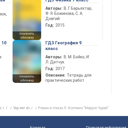
ная
ГДЗ Физика 7 класс
Авторы:
В. Г. Барьяхтар,
Ф. Я. Божинова, С. А.
нюк,
Довгий
Год:
2015
показать
обложку
 10
ГДЗ География 9
класс
а
Авторы:
В. М. Бойко, И.
Л. Дитчук
Год:
2017
Описание:
Тетрадь для
показать
практических работ
обложку
с ⚡
Укр лит ✍
Роман в стихах Л. Костенко "Маруся Чурай"
Команда
Правовая информация