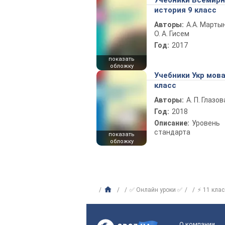
Учебники Всемир
история 9 класс
Авторы:
А.А. Марты
О. А. Гисем
Год:
2017
показать
обложку
Учебники Укр мова
класс
Авторы:
А. П. Глазов
Год:
2018
Описание:
Уровень
стандарта
показать
обложку
✅ Онлайн уроки ✅
⚡ 11 клас
О компании