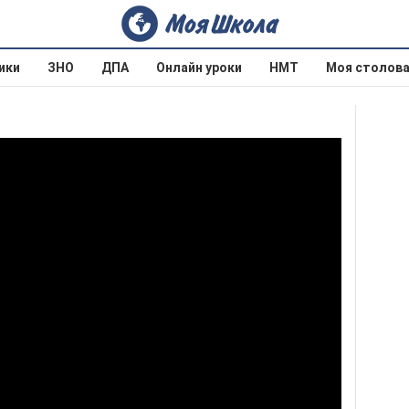
ики
ЗНО
ДПА
Онлайн уроки
НМТ
Моя столов