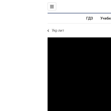
ГДЗ
Учебн
Укр лит