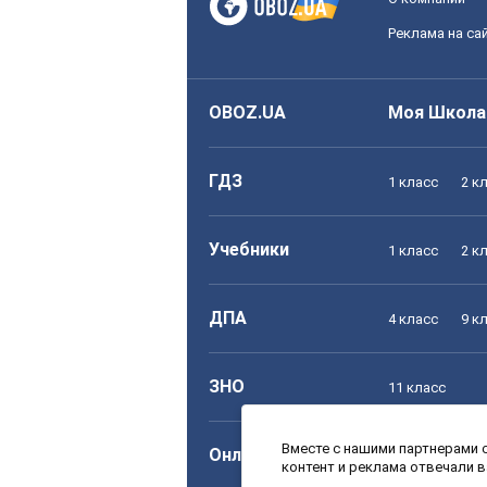
Реклама на са
OBOZ.UA
Моя Школа
ГДЗ
1 класс
2 к
Учебники
1 класс
2 к
ДПА
4 класс
9 к
ЗНО
11 класс
Вместе с нашими партнерами с
Онлайн уроки
1 класс
2 к
контент и реклама отвечали 