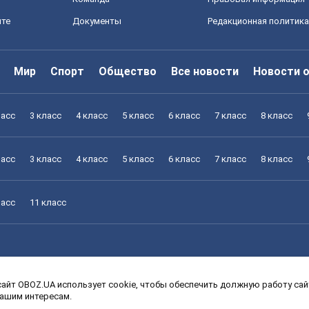
йте
Документы
Редакционная политика
Мир
Спорт
Общество
Все новости
Новости 
ласс
3 класс
4 класс
5 класс
6 класс
7 класс
8 класс
ласс
3 класс
4 класс
5 класс
6 класс
7 класс
8 класс
ласс
11 класс
айт OBOZ.UA использует cookie, чтобы обеспечить должную работу сайт
ласс
3 класс
4 класс
5 класс
6 класс
7 класс
8 класс
вашим интересам.