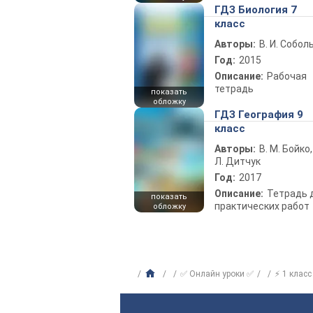
ГДЗ Биология 7
класс
Авторы:
В. И. Собол
Год:
2015
Описание:
Рабочая
тетрадь
показать
обложку
ГДЗ География 9
класс
Авторы:
В. М. Бойко,
Л. Дитчук
Год:
2017
Описание:
Тетрадь 
показать
практических работ
обложку
✅ Онлайн уроки ✅
⚡ 1 класс