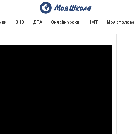
ики
ЗНО
ДПА
Онлайн уроки
НМТ
Моя столов