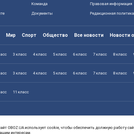
Команда
Правовая информация
йте
Документы
Редакционная политика
Мир
Спорт
Общество
Все новости
Новости 
ласс
3 класс
4 класс
5 класс
6 класс
7 класс
8 класс
ласс
3 класс
4 класс
5 класс
6 класс
7 класс
8 класс
ласс
11 класс
айт OBOZ.UA использует cookie, чтобы обеспечить должную работу сайт
ласс
3 класс
4 класс
5 класс
6 класс
7 класс
8 класс
вашим интересам.