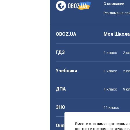
О компании
Реклама на са
OBOZ.UA
Моя Школа
ГДЗ
1 класс
2 к
Учебники
1 класс
2 к
ДПА
4 класс
9 к
ЗНО
11 класс
Вместе с нашими партнерами с
Онлайн уроки
1 класс
2 к
контент и реклама отвечали 