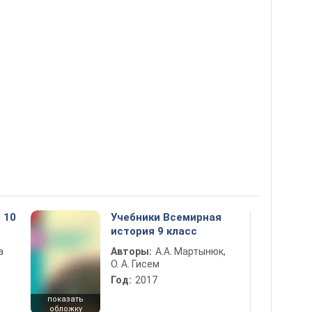
 10
Учебники Всемирная
история 9 класс
а
Авторы:
А.А. Мартынюк,
О. А. Гисем
Год:
2017
показать
обложку