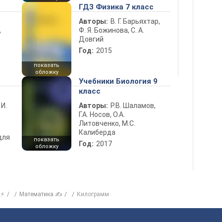
ГДЗ Физика 7 класс
Авторы:
В. Г. Барьяхтар,
Ф. Я. Божинова, С. А.
ь
Довгий
Год:
2015
показать
обложку
Учебники Биология 9
класс
 И.
Авторы:
Р.В. Шаламов,
Г.А. Носов, О.А.
Литовченко, М.С.
Калиберда
для
показать
Год:
2017
обложку
 ⚡
Математика ✍
Килограмм