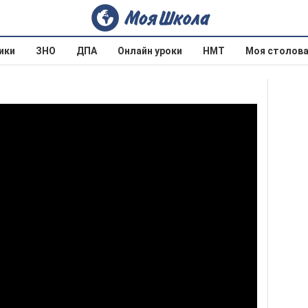
ики
ЗНО
ДПА
Онлайн уроки
НМТ
Моя столов