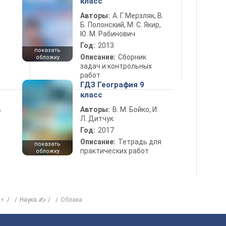
класс
Авторы:
А. Г. Мерзляк, В.
Б. Полонский, М. С. Якир,
Ю. М. Рабинович
Год:
2013
показать
Описание:
Сборник
обложку
задач и контрольных
работ
ГДЗ География 9
класс
ь
Авторы:
В. М. Бойко, И.
Л. Дитчук
Год:
2017
Описание:
Тетрадь для
показать
практических работ
обложку
 ⚡
Наука ✍
Облака