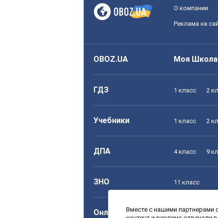
О компании
Реклама на са
OBOZ.UA
Моя Школа
ГДЗ
1 класс
2 к
Учебники
1 класс
2 к
ДПА
4 класс
9 к
ЗНО
11 класс
Вместе с нашими партнерами с
Онлайн уроки
1 класс
2 к
контент и реклама отвечали 