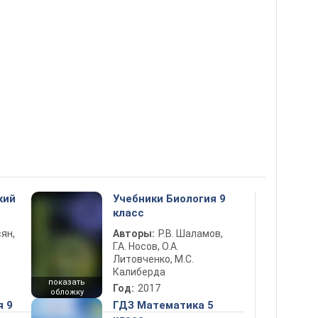
кий
Учебники Биология 9
класс
ян,
Авторы:
Р.В. Шаламов,
Г.А. Носов, О.А.
Литовченко, М.С.
Калиберда
показать
Год:
2017
обложку
я 9
ГДЗ Математика 5