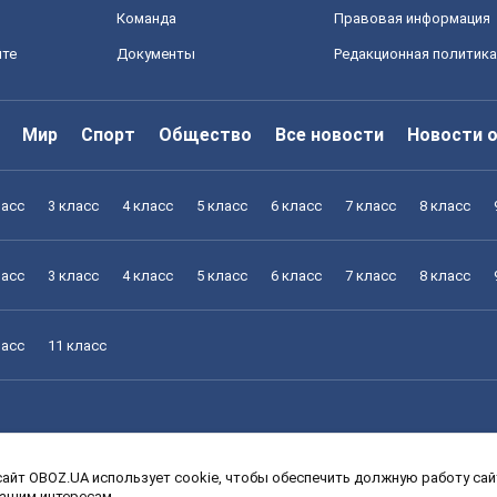
Команда
Правовая информация
йте
Документы
Редакционная политика
Мир
Спорт
Общество
Все новости
Новости 
ласс
3 класс
4 класс
5 класс
6 класс
7 класс
8 класс
ласс
3 класс
4 класс
5 класс
6 класс
7 класс
8 класс
ласс
11 класс
айт OBOZ.UA использует cookie, чтобы обеспечить должную работу сайт
ласс
3 класс
4 класс
5 класс
6 класс
7 класс
8 класс
вашим интересам.