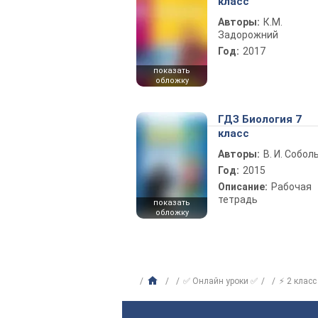
класс
Авторы:
К.М.
Задорожний
Год:
2017
показать
обложку
ГДЗ Биология 7
класс
Авторы:
В. И. Собол
Год:
2015
Описание:
Рабочая
тетрадь
показать
обложку
✅ Онлайн уроки ✅
⚡ 2 класс