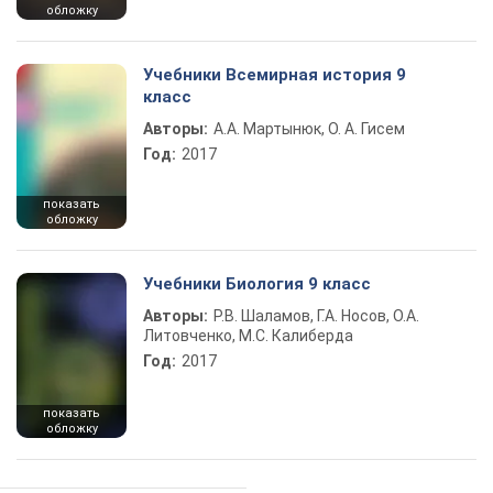
обложку
Учебники Всемирная история 9
класс
Авторы:
А.А. Мартынюк, О. А. Гисем
Год:
2017
показать
обложку
Учебники Биология 9 класс
Авторы:
Р.В. Шаламов, Г.А. Носов, О.А.
Литовченко, М.С. Калиберда
Год:
2017
показать
обложку