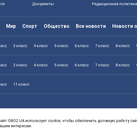
йте
Документы
Редакционная политика
Мир
Спорт
Общество
Все новости
Новости 
ласс
3 класс
4 класс
5 класс
6 класс
7 класс
8 класс
ласс
3 класс
4 класс
5 класс
6 класс
7 класс
8 класс
ласс
11 класс
айт OBOZ.UA использует cookie, чтобы обеспечить должную работу сайт
ласс
3 класс
4 класс
5 класс
6 класс
7 класс
8 класс
вашим интересам.