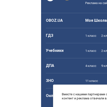
Реклама на са
OBOZ.UA
Моя Школа
ГДЗ
1 класс
2 к
Учебники
1 класс
2 к
ДПА
4 класс
9 к
ЗНО
11 класс
Вместе с нашими партнерами с
Онлайн уроки
1 класс
2 к
контент и реклама отвечали 