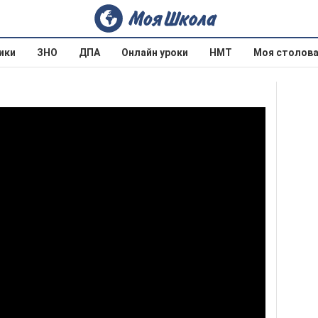
ики
ЗНО
ДПА
Онлайн уроки
НМТ
Моя столов