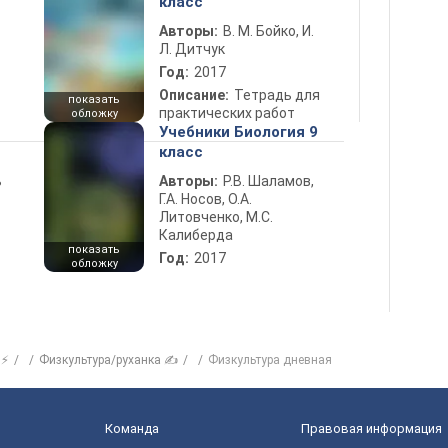
класс
Авторы:
В. М. Бойко, И.
Л. Дитчук
Год:
2017
Описание:
Тетрадь для
показать
практических работ
обложку
Учебники Биология 9
класс
ь
Авторы:
Р.В. Шаламов,
Г.А. Носов, О.А.
Литовченко, М.С.
Калиберда
показать
Год:
2017
обложку
 ⚡
Физкультура/руханка ✍
Физкультура дневная
Команда
Правовая информация