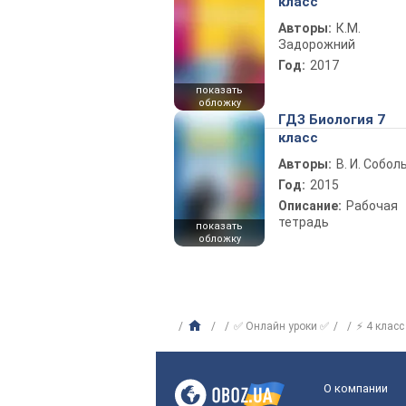
класс
Авторы:
К.М.
Задорожний
Год:
2017
показать
обложку
ГДЗ Биология 7
класс
Авторы:
В. И. Собол
Год:
2015
Описание:
Рабочая
тетрадь
показать
обложку
✅ Онлайн уроки ✅
⚡ 4 класс
О компании