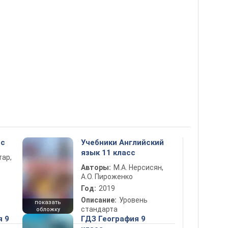
сс
Учебники Английский
язык 11 класс
тар,
Авторы:
М.А. Нерсисян,
А.О. Пироженко
Год:
2019
Описание:
Уровень
показать
стандарта
обложку
я 9
ГДЗ География 9