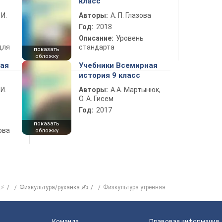
класс
 И.
Авторы:
А. П. Глазова
Год:
2018
Описание:
Уровень
для
стандарта
показать
обложку
ная
Учебники Всемирная
история 9 класс
 И.
Авторы:
А.А. Мартынюк,
О. А. Гисем
Год:
2017
показать
ова
обложку
 ⚡
Физкультура/руханка ✍
Физкультура утренняя
Команда
Правовая информация