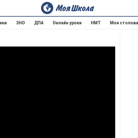
ики
ЗНО
ДПА
Онлайн уроки
НМТ
Моя столов