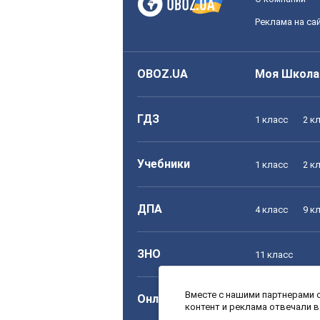
Реклама на са
OBOZ.UA
Моя Школа
ГДЗ
1 класс
2 к
Учебники
1 класс
2 к
ДПА
4 класс
9 к
ЗНО
11 класс
Вместе с нашими партнерами с
Онлайн уроки
1 класс
2 к
контент и реклама отвечали 