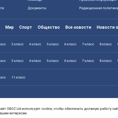
йте
Документы
Редакционная политика
Мир
Спорт
Общество
Все новости
Новости 
ласс
3 класс
4 класс
5 класс
6 класс
7 класс
8 класс
ласс
3 класс
4 класс
5 класс
6 класс
7 класс
8 класс
ласс
11 класс
айт OBOZ.UA использует cookie, чтобы обеспечить должную работу сайт
ласс
3 класс
4 класс
5 класс
6 класс
7 класс
8 класс
вашим интересам.