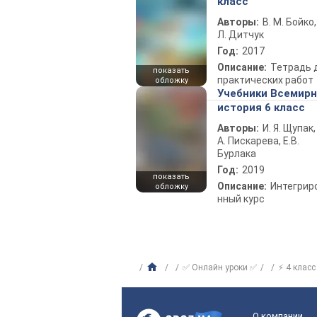
класс
Авторы:
В. М. Бойко,
Л. Дитчук
Год:
2017
Описание:
Тетрадь 
показать
практических работ
обложку
Учебники Всемир
история 6 класс
Авторы:
И. Я. Щупак,
А. Пискарева, Е.В.
Бурлака
Год:
2019
показать
Описание:
Интегрир
обложку
нный курс
✅ Онлайн уроки ✅
⚡ 4 класс
О компании