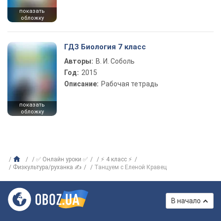
показать
обложку
ГДЗ Биология 7 класс
Авторы:
В. И. Соболь
Год:
2015
Описание:
Рабочая тетрадь
показать
обложку
✅ Онлайн уроки ✅
⚡ 4 класс ⚡
Физкультура/руханка ✍
Танцуем с Еленой Кравец
В начало