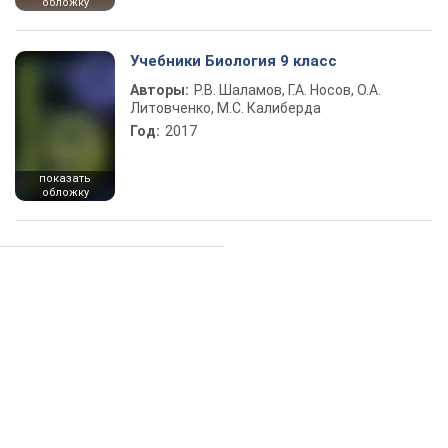
обложку
Учебники Биология 9 класс
Авторы:
Р.В. Шаламов, Г.А. Носов, О.А.
Литовченко, М.С. Калиберда
Год:
2017
показать
обложку