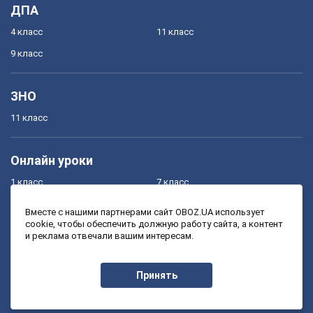
ДПА
4 класс
11 класс
9 класс
ЗНО
11 класс
Онлайн уроки
1 класс
7 класс
2 класс
8 класс
Вместе с нашими партнерами сайт OBOZ.UA использует
cookie, чтобы обеспечить должную работу сайта, а контент
3 класс
9 класс
и реклама отвечали вашим интересам.
4 класс
10 класс
5 класс
11 класс
Принять
6 класс