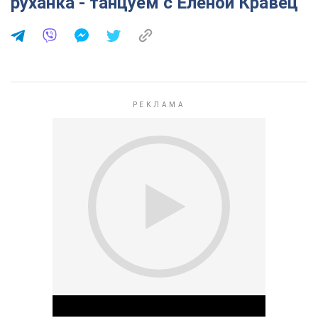
руханка - танцуем с Еленой Кравец