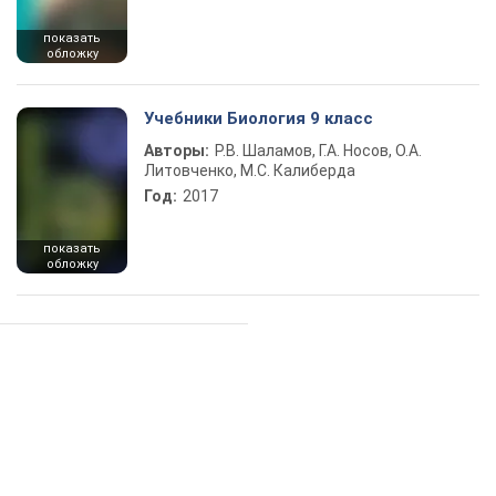
показать
обложку
Учебники Биология 9 класс
Авторы:
Р.В. Шаламов, Г.А. Носов, О.А.
Литовченко, М.С. Калиберда
Год:
2017
показать
обложку