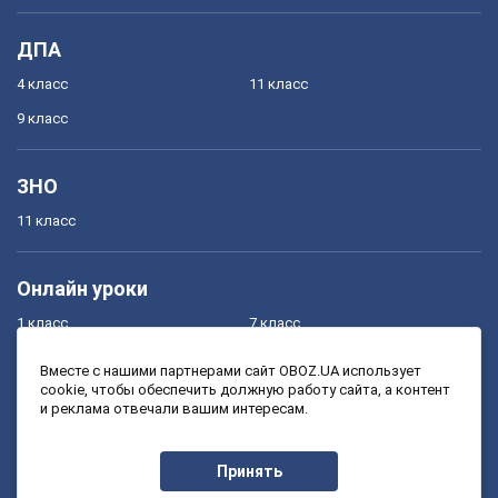
ДПА
4 класс
11 класс
9 класс
ЗНО
11 класс
Онлайн уроки
1 класс
7 класс
2 класс
8 класс
Вместе с нашими партнерами сайт OBOZ.UA использует
cookie, чтобы обеспечить должную работу сайта, а контент
3 класс
9 класс
и реклама отвечали вашим интересам.
4 класс
10 класс
5 класс
11 класс
Принять
6 класс