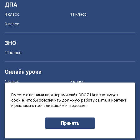
ДПА
4 класс
11 класс
9 класс
ЗНО
11 класс
Онлайн уроки
1 класс
7 класс
2 класс
8 класс
Вместе с нашими партнерами сайт OBOZ.UA использует
cookie, чтобы обеспечить должную работу сайта, а контент
3 класс
9 класс
и реклама отвечали вашим интересам.
4 класс
10 класс
5 класс
11 класс
Принять
6 класс