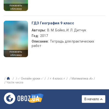
показать
обложку
ГДЗ География 9 класс
Авторы:
В. М. Бойко, И. Л. Дитчук
Год:
2017
Описание:
Тетрадь для практических
работ
показать
обложку
✅ Онлайн уроки ✅
⚡ 4 класс ⚡
Математика ✍
Части числа
В начало