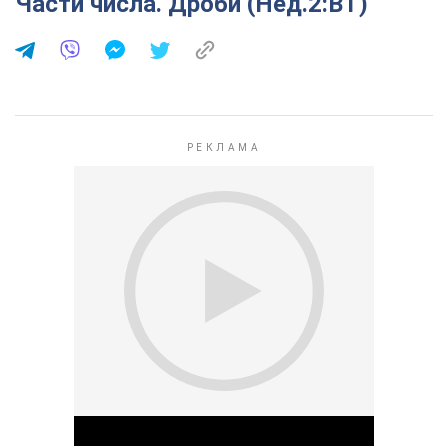
Части числа. Дроби (Нед.2:ВТ)