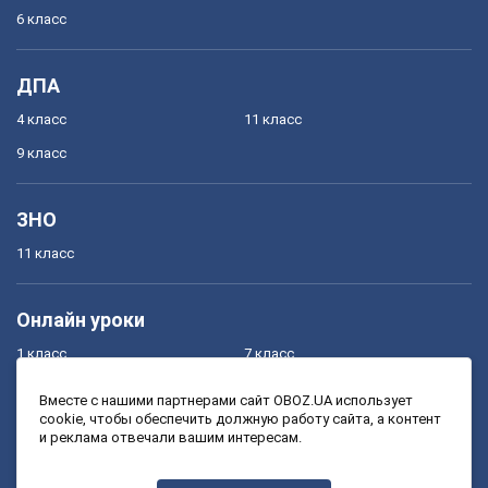
6 класс
ДПА
4 класс
11 класс
9 класс
ЗНО
11 класс
Онлайн уроки
1 класс
7 класс
2 класс
8 класс
Вместе с нашими партнерами сайт OBOZ.UA использует
cookie, чтобы обеспечить должную работу сайта, а контент
3 класс
9 класс
и реклама отвечали вашим интересам.
4 класс
10 класс