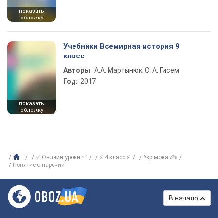
показать
обложку
Учебники Всемирная история 9
класс
Авторы:
А.А. Мартынюк, О. А. Гисем
Год:
2017
показать
обложку
✅ Онлайн уроки ✅
⚡ 4 класс ⚡
Укр мова ✍
Понятие о наречии
В начало