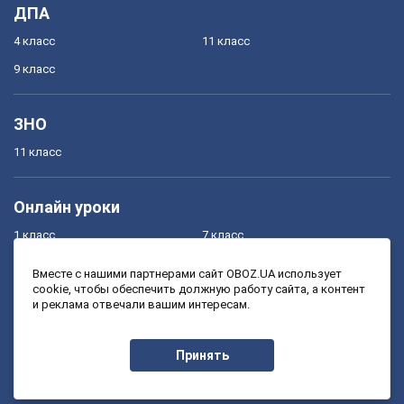
ДПА
4 класс
11 класс
9 класс
ЗНО
11 класс
Онлайн уроки
1 класс
7 класс
2 класс
8 класс
Вместе с нашими партнерами сайт OBOZ.UA использует
cookie, чтобы обеспечить должную работу сайта, а контент
3 класс
9 класс
и реклама отвечали вашим интересам.
4 класс
10 класс
5 класс
11 класс
Принять
6 класс