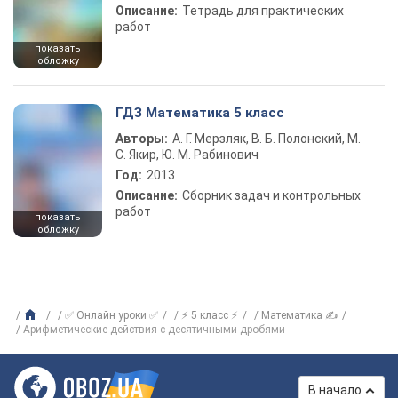
Описание:
Тетрадь для практических
работ
показать
обложку
ГДЗ Математика 5 класс
Авторы:
А. Г. Мерзляк, В. Б. Полонский, М.
С. Якир, Ю. М. Рабинович
Год:
2013
Описание:
Сборник задач и контрольных
работ
показать
обложку
✅ Онлайн уроки ✅
⚡ 5 класс ⚡
Математика ✍
Арифметические действия с десятичными дробями
В начало