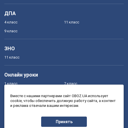
ДПА
4 класс
11 класс
9 класс
ЗНО
11 класс
Онлайн уроки
1 класс
7 класс
2 класс
8 класс
Вместе с нашими партнерами сайт OBOZ.UA использует
cookie, чтобы обеспечить должную работу сайта, а контент
3 класс
9 класс
и реклама отвечали вашим интересам.
4 класс
10 класс
5 класс
11 класс
Принять
6 класс