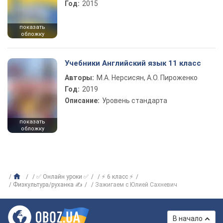
Год:
2015
показать
обложку
Учебники Английский язык 11 класс
Авторы:
М.А. Нерсисян, А.О. Пироженко
Год:
2019
Описание:
Уровень стандарта
показать
обложку
✅ Онлайн уроки ✅
⚡ 6 класс ⚡
Физкультура/руханка ✍
Зажигаем с Юлией Сахневич
В начало