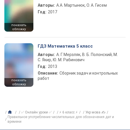
Авторы:
А.А. Мартынюк, О. А. Гисем
Год:
2017
показать
обложку
ГДЗ Математика 5 класс
Авторы:
А. Г. Мерзляк, В. Б. Полонский, М.
С. Якир, Ю. М. Рабинович
Год:
2013
Описание:
Сборник задач и контрольных
работ
показать
обложку
✅ Онлайн уроки ✅
⚡ 6 класс ⚡
Укр мова ✍
Правильное употребление числительных для обозначения дат и
времени