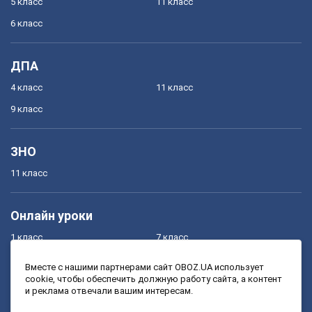
5 класс
11 класс
6 класс
ДПА
4 класс
11 класс
9 класс
ЗНО
11 класс
Онлайн уроки
1 класс
7 класс
2 класс
8 класс
Вместе с нашими партнерами сайт OBOZ.UA использует
cookie, чтобы обеспечить должную работу сайта, а контент
3 класс
9 класс
и реклама отвечали вашим интересам.
4 класс
10 класс