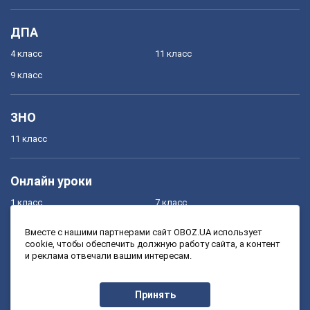
ДПА
4 класс
11 класс
9 класс
ЗНО
11 класс
Онлайн уроки
1 класс
7 класс
2 класс
8 класс
Вместе с нашими партнерами сайт OBOZ.UA использует
cookie, чтобы обеспечить должную работу сайта, а контент
3 класс
9 класс
и реклама отвечали вашим интересам.
4 класс
10 класс
5 класс
11 класс
Принять
6 класс