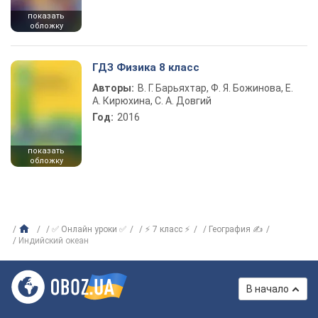
показать
обложку
ГДЗ Физика 8 класс
Авторы:
В. Г. Барьяхтар, Ф. Я. Божинова, Е.
А. Кирюхина, С. А. Довгий
Год:
2016
показать
обложку
✅ Онлайн уроки ✅
⚡ 7 класс ⚡
География ✍
Индийский океан
В начало