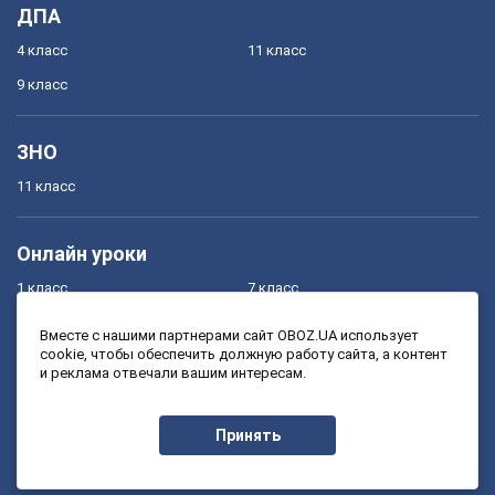
ДПА
4 класс
11 класс
9 класс
ЗНО
11 класс
Онлайн уроки
1 класс
7 класс
2 класс
8 класс
Вместе с нашими партнерами сайт OBOZ.UA использует
cookie, чтобы обеспечить должную работу сайта, а контент
3 класс
9 класс
и реклама отвечали вашим интересам.
4 класс
10 класс
5 класс
11 класс
Принять
6 класс