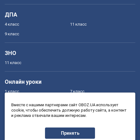
ДПА
4 класс
11 класс
9 класс
ЗНО
11 класс
Онлайн уроки
1 класс
7 класс
2 класс
8 класс
Вместе с нашими партнерами сайт OBOZ.UA использует
cookie, чтобы обеспечить должную работу сайта, а контент
3 класс
9 класс
и реклама отвечали вашим интересам.
4 класс
10 класс
5 класс
11 класс
Принять
6 класс