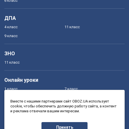
6 класс
ДПА
4 класс
11 класс
9 класс
ЗНО
11 класс
Онлайн уроки
1 класс
7 класс
2 класс
8 класс
Вместе с нашими партнерами сайт OBOZ.UA использует
cookie, чтобы обеспечить должную работу сайта, а контент
3 класс
9 класс
и реклама отвечали вашим интересам.
4 класс
10 класс
5 класс
11 класс
Принять