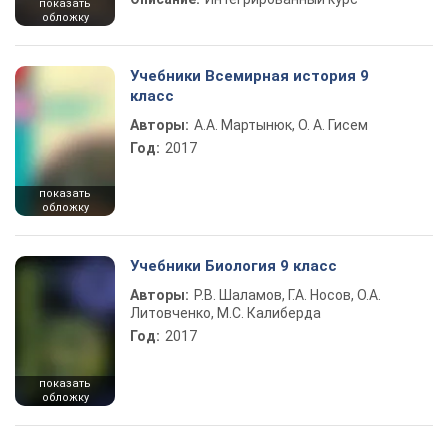
показать
обложку
Учебники Всемирная история 9
класс
Авторы:
А.А. Мартынюк, О. А. Гисем
Год:
2017
показать
обложку
Учебники Биология 9 класс
Авторы:
Р.В. Шаламов, Г.А. Носов, О.А.
Литовченко, М.С. Калиберда
Год:
2017
показать
обложку