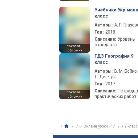
Учебники Укр мова
класс
Авторы:
А. П. Глазов
Год:
2018
Описание:
Уровень
стандарта
показать
обложку
ГДЗ География 9
класс
Авторы:
В. М. Бойко,
Л. Дитчук
Год:
2017
Описание:
Тетрадь 
показать
практических работ
обложку
✅ Онлайн уроки ✅
⚡ 9 класс