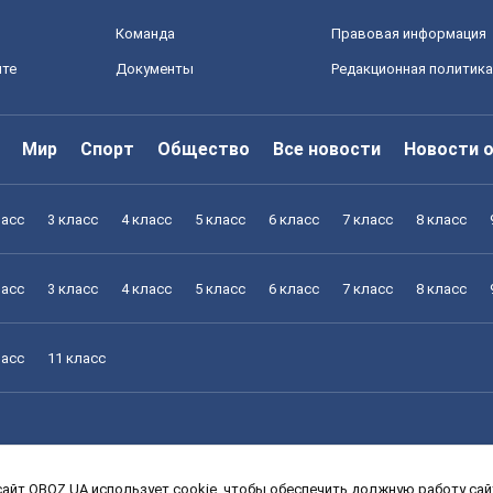
Команда
Правовая информация
йте
Документы
Редакционная политика
Мир
Спорт
Общество
Все новости
Новости 
ласс
3 класс
4 класс
5 класс
6 класс
7 класс
8 класс
ласс
3 класс
4 класс
5 класс
6 класс
7 класс
8 класс
ласс
11 класс
айт OBOZ.UA использует cookie, чтобы обеспечить должную работу сайт