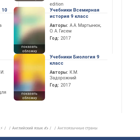
edition
 10
Учебники Всемирная
история 9 класс
а
Авторы:
А.А. Мартынюк,
О. А. Гисем
Год:
2017
показать
обложку
Учебники Биология 9
класс
 И.
Авторы:
К.М.
Задорожний
Год:
2017
для
показать
обложку
 ⚡
Английский язык ✍
Англоязычные страны