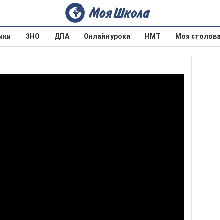
ики
ЗНО
ДПА
Онлайн уроки
НМТ
Моя столов