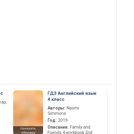
сс
ГДЗ Английский язык
4 класс
тар,
Авторы:
Naomi
Simmons
Год:
2019
Описание:
Family and
показать
Friends 4 workbook 2nd
обложку