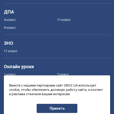
ДПА
4 класс
11 класс
9 класс
ЗНО
11 класс
Онлайн уроки
1 класс
7 класс
2 класс
8 класс
Вместе с нашими партнерами сайт OBOZ.UA использует
cookie, чтобы обеспечить должную работу сайта, а контент
3 класс
9 класс
и реклама отвечали вашим интересам.
4 класс
10 класс
5 класс
11 класс
Принять
6 класс