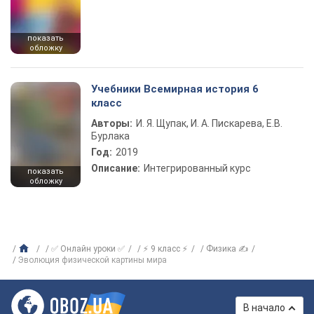
показать
обложку
Учебники Всемирная история 6
класс
Авторы:
И. Я. Щупак, И. А. Пискарева, Е.В.
Бурлака
Год:
2019
Описание:
Интегрированный курс
показать
обложку
✅ Онлайн уроки ✅
⚡ 9 класс ⚡
Физика ✍
Эволюция физической картины мира
В начало