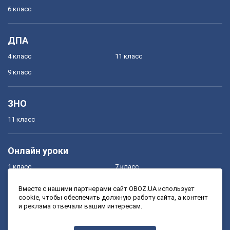
6 класс
ДПА
4 класс
11 класс
9 класс
ЗНО
11 класс
Онлайн уроки
1 класс
7 класс
2 класс
8 класс
Вместе с нашими партнерами сайт OBOZ.UA использует
cookie, чтобы обеспечить должную работу сайта, а контент
3 класс
9 класс
и реклама отвечали вашим интересам.
4 класс
10 класс