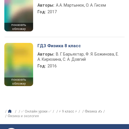
Авторы:
А.А. Мартынюк, О. А. Гисем
Год:
2017
показать
обложку
ГДЗ Физика 8 класс
Авторы:
В. Г. Барьяхтар, Ф. Я. Божинова, Е.
А. Кирюхина, С. А. Довгий
Год:
2016
показать
обложку
✅ Онлайн уроки ✅
⚡ 9 класс ⚡
Физика ✍
Физика и экология