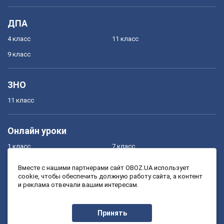
ДПА
4 класс
11 класс
9 класс
ЗНО
11 класс
Онлайн уроки
1 класс
7 класс
2 класс
8 класс
Вместе с нашими партнерами сайт OBOZ.UA использует
cookie, чтобы обеспечить должную работу сайта, а контент
3 класс
9 класс
и реклама отвечали вашим интересам.
4 класс
10 класс
5 класс
11 класс
Принять
6 класс