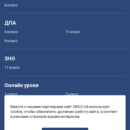
6 класс
ДПА
4 класс
11 класс
9 класс
ЗНО
11 класс
Онлайн уроки
1 класс
7 класс
2 класс
8 класс
Вместе с нашими партнерами сайт OBOZ.UA использует
cookie, чтобы обеспечить должную работу сайта, а контент
3 класс
9 класс
и реклама отвечали вашим интересам.
4 класс
10 класс