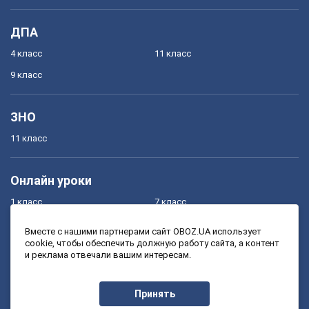
ДПА
4 класс
11 класс
9 класс
ЗНО
11 класс
Онлайн уроки
1 класс
7 класс
2 класс
8 класс
Вместе с нашими партнерами сайт OBOZ.UA использует
cookie, чтобы обеспечить должную работу сайта, а контент
3 класс
9 класс
и реклама отвечали вашим интересам.
4 класс
10 класс
5 класс
11 класс
Принять
6 класс