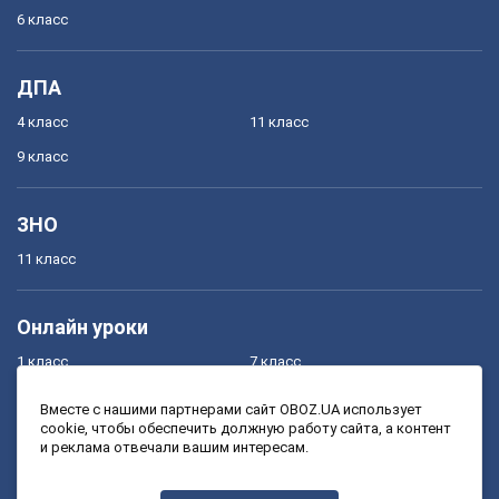
6 класс
ДПА
4 класс
11 класс
9 класс
ЗНО
11 класс
Онлайн уроки
1 класс
7 класс
2 класс
8 класс
Вместе с нашими партнерами сайт OBOZ.UA использует
cookie, чтобы обеспечить должную работу сайта, а контент
3 класс
9 класс
и реклама отвечали вашим интересам.
4 класс
10 класс