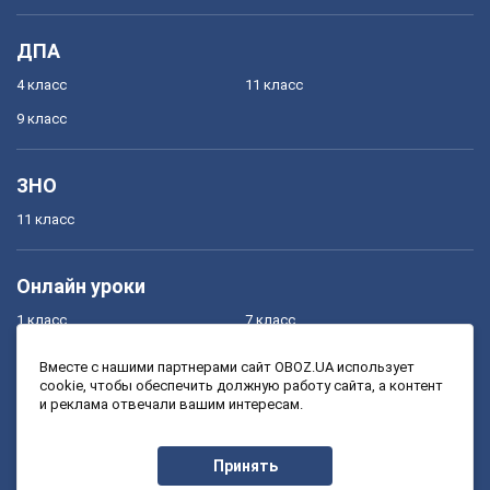
ДПА
4 класс
11 класс
9 класс
ЗНО
11 класс
Онлайн уроки
1 класс
7 класс
2 класс
8 класс
Вместе с нашими партнерами сайт OBOZ.UA использует
cookie, чтобы обеспечить должную работу сайта, а контент
3 класс
9 класс
и реклама отвечали вашим интересам.
4 класс
10 класс
5 класс
11 класс
Принять
6 класс